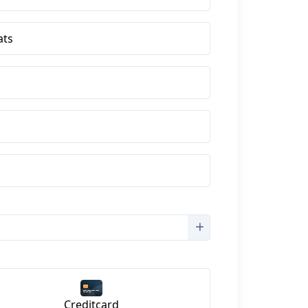
ats
Creditcard