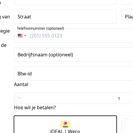
n
Straat
Pla
g van
Telefoonnummer (optioneel)
tegie
Verenigde
Staten
 de
+1
Bedrijfsnaam (optioneel)
Btw-id
Aantal
Hoe wil je betalen?
iDEAL | Wero