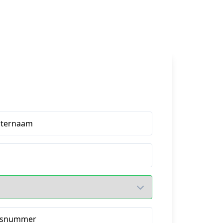
hternaam
isnummer